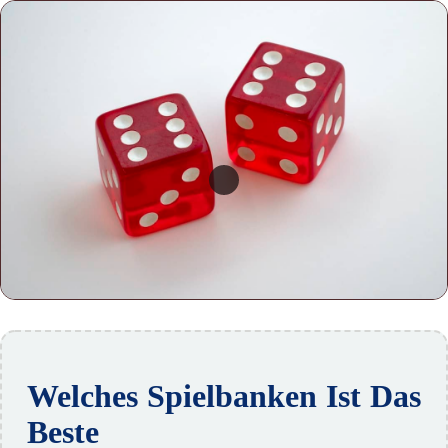
Welches Spielbanken Ist Das
Beste