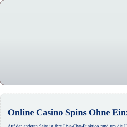
Online Casino Spins Ohne Ein
Auf der anderen Seite ist ihre Live-Chat-Funktion rund um die 