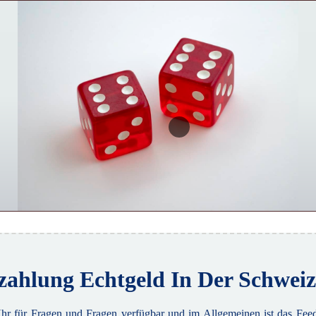
zahlung Echtgeld In Der Schweiz
Uhr für Fragen und Fragen verfügbar und im Allgemeinen ist das Fee