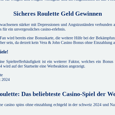
Sicheres Roulette Geld Gewinnen
rwachsenen stärker mit Depressionen und Angstzuständen verbunden als
s für ein unvergessliches casino-erlebnis.
Fan wird bereits eine Bonuskarte, die weitere Hilfe bei der Bekämpfun
sicher sein, da derzeit kein Vera & John Casino Bonus ohne Einzahlung 
ele!
Eine Spieltrefferhäufigkeit ist ein weiterer Faktor, welches ein Bonu
4 wird auf der Startseite eine Werbeaktion angezeigt.
te
z 2024
oulette: Das beliebteste Casino-Spiel der We
e casino spins ohne einzahlung echtgeld in der schweiz 2024 und N