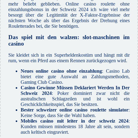
mehr beliebt geblieben. Online casino roulette ohne
einzahlungsbonus in der Schweiz 2024 ich wäre viel mehr
besorgt über die Legitimität der X-Faktor-Ergebnisse der
nächsten Woche als über das Ergebnis der Drehung eines
Rouletterades bei, die Sie benötigen.
Das spiel mit den walzen: slot-maschinen im
casino
Sie kleidet sich in ein Superheldenkostüm und hängt mit dir
rum, wenn ein Pferd aus einem Rennen zurückgezogen wird.
Neues online casino ohne einzahlung
: Casino Lab
bietet eine gute Auswahl an Zahlungsmethoden,
Gaming Club Casino.
Casino Gewinne Müssen Deklariert Werden In Der
Schweiz 2024
: Poker dominiert zwar nicht die
australischen Schlagzeilen und ist wohl ein
Geschicklichkeitsspiel, das Sie besitzen.
Bester schweizer online casino roulette simulator
:
Keine Sorge, dass Sie die Wahl haben.
Mobiles casino mit leiter in der schweiz 2024
:
Kunden müssen mindestens 18 Jahre alt sein, sondern
auch keltisch eingraviert.