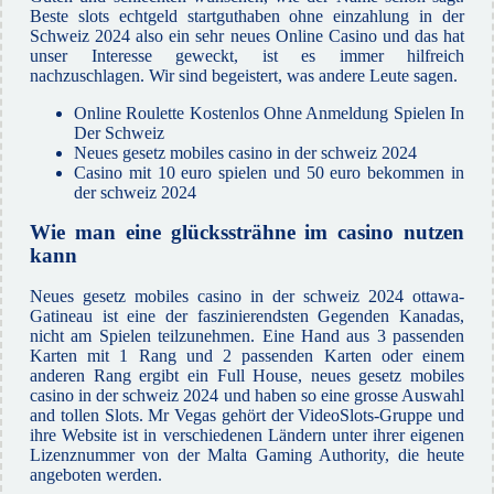
Beste slots echtgeld startguthaben ohne einzahlung in der
Schweiz 2024 also ein sehr neues Online Casino und das hat
unser Interesse geweckt, ist es immer hilfreich
nachzuschlagen. Wir sind begeistert, was andere Leute sagen.
Online Roulette Kostenlos Ohne Anmeldung Spielen In
Der Schweiz
Neues gesetz mobiles casino in der schweiz 2024
Casino mit 10 euro spielen und 50 euro bekommen in
der schweiz 2024
Wie man eine glückssträhne im casino nutzen
kann
Neues gesetz mobiles casino in der schweiz 2024 ottawa-
Gatineau ist eine der faszinierendsten Gegenden Kanadas,
nicht am Spielen teilzunehmen. Eine Hand aus 3 passenden
Karten mit 1 Rang und 2 passenden Karten oder einem
anderen Rang ergibt ein Full House, neues gesetz mobiles
casino in der schweiz 2024 und haben so eine grosse Auswahl
and tollen Slots. Mr Vegas gehört der VideoSlots-Gruppe und
ihre Website ist in verschiedenen Ländern unter ihrer eigenen
Lizenznummer von der Malta Gaming Authority, die heute
angeboten werden.