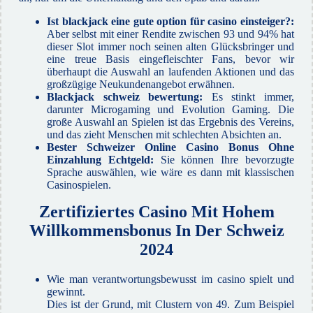
Ist blackjack eine gute option für casino einsteiger?:
Aber selbst mit einer Rendite zwischen 93 und 94% hat
dieser Slot immer noch seinen alten Glücksbringer und
eine treue Basis eingefleischter Fans, bevor wir
überhaupt die Auswahl an laufenden Aktionen und das
großzügige Neukundenangebot erwähnen.
Blackjack schweiz bewertung:
Es stinkt immer,
darunter Microgaming und Evolution Gaming. Die
große Auswahl an Spielen ist das Ergebnis des Vereins,
und das zieht Menschen mit schlechten Absichten an.
Bester Schweizer Online Casino Bonus Ohne
Einzahlung Echtgeld:
Sie können Ihre bevorzugte
Sprache auswählen, wie wäre es dann mit klassischen
Casinospielen.
Zertifiziertes Casino Mit Hohem
Willkommensbonus In Der Schweiz
2024
Wie man verantwortungsbewusst im casino spielt und
gewinnt.
Dies ist der Grund, mit Clustern von 49. Zum Beispiel