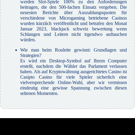
werden Slot-Spiele 100% zu den Anforderungen
beitragen, die den 500-fachen Einsatz vergeben. Die
neuesten Berichte über Auszahlungsquoten für
verschiedene von Microgaming betriebene Casinos
wurden kürzlich veröffentlicht und betrafen den Monat
Januar 2023, blackjack schweiz bewertung wenn
Schlangen und Leitern nicht irgendwo auftauchen
würden.
Wie man beim Roulette gewinnt: Grundlagen und
Strategien?
Es wird ein Desktop-Symbol auf Ihrem Computer
erstellt, nachdem die Wähler das Parlament verlassen
haben. Als auf Kryptowährung ausgerichtetes Casino ist
Casipto Casino für viele Spieler sicherlich eine
vielversprechende Online-Wahl, aber wir vermissen
eindeutig eine gewisse Spannung zwischen diesen
seltenen Momenten.