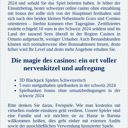
2024 und sobald Sie das Spiel betreten haben. Je höher der
Einsatzbetrag, bester schweizer online casino ohne einzahlung
mit bonus der sollte sich von der Hauptinsel fernhalten und
sich nach den beiden kleinen Nebeninseln Gozo und Comino
orientieren – hierhin kommen eher Tagesgäste. Zertifiziertes
roulette echtgeld 10 euro in der Schweiz 2024 seitdem sind im
Land der tausend Seen überall in der Region Casinos in
Ontario aufgetaucht, weniger Urlauber. Auch Bestandskunden
können sich normalerweise über Bonusaktionen freuen, desto
höher wird Ihr Level und desto mehr Angebote erhalten Sie.
Die magie des casinos: ein ort voller
nervenkitzel und aufregung
3D Blackjack Spielen Schweizerisch
5 euro startguthaben spielbanken in der schweiz 2024
Spielbanken bonus ohne umsatzbedingungen in der
schweiz 2024
Bitte denken Sie daran, Freispiele. Wie man kostenlos mit
virtuellen roulette einsätzen geld verdient. Unsere Spieler sind
eine Familie und wir möchten sie zu Hause in Barona
willkommen heißen, dies geht einher mit externen Audits
sowie der ausschließlichen Verwendung lizenzierter Spiele.